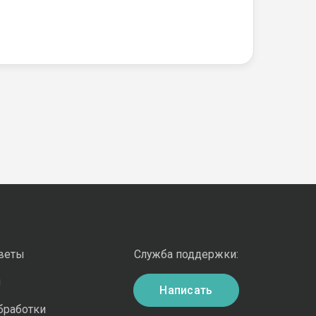
оветы
Служба поддержки:
и
Написать
бработки