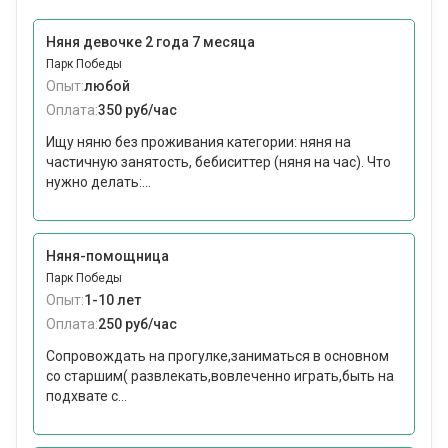
Няня девочке 2 года 7 месяца
Парк Победы
Опыт:
любой
Оплата:
350 руб/час
Ищу няню без проживания категории: няня на
частичную занятость, бебиситтер (няня на час). Что
нужно делать:...
Няня-помощница
Парк Победы
Опыт:
1-10 лет
Оплата:
250 руб/час
Сопровождать на прогулке,заниматься в основном
со старшим( развлекать,вовлеченно играть,быть на
подхвате с...