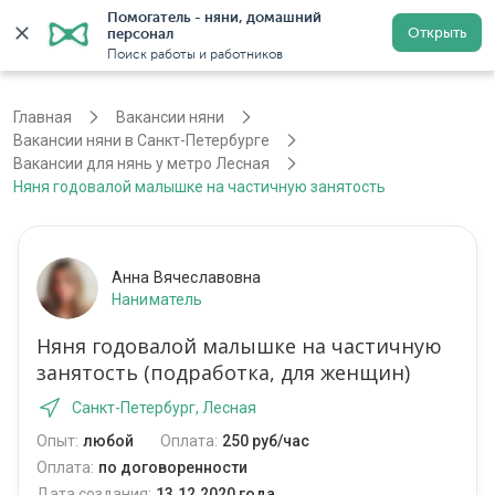
Помогатель - няни, домашний 
Открыть
персонал
Санкт-Петербург
Войти
Регистрация
Поиск работы и работников
Главная
Вакансии няни
Вакансии няни в Санкт-Петербурге
Вакансии для нянь у метро Лесная
Няня годовалой малышке на частичную занятость
Анна Вячеславовна
Наниматель
Няня годовалой малышке на частичную
занятость (подработка, для женщин)
Санкт-Петербург, Лесная
Опыт:
любой
Оплата:
250 руб/час
Оплата:
по договоренности
Дата создания:
13.12.2020 года