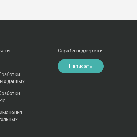
оветы
Служба поддержки:
и
Написать
бработки
ных данных
бработки
kie
рименения
тельных