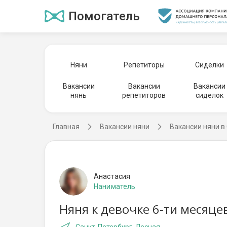
Помогатель
Няни
Репетиторы
Сиделки
Вакансии
Вакансии
Вакансии
нянь
репетиторов
сиделок
Главная
Вакансии няни
Вакансии няни в
Анастасия
Наниматель
Няня к девочке 6-ти месяце