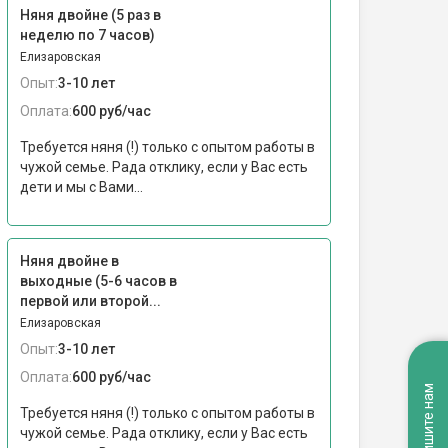
Няня двойне (5 раз в
неделю по 7 часов)
Елизаровская
Опыт:
3-10 лет
Оплата:
600 руб/час
Требуется няня (!) только с опытом работы в
чужой семье. Рада отклику, если у Вас есть
дети и мы с Вами...
Няня двойне в
выходные (5-6 часов в
первой или второй...
Елизаровская
Опыт:
3-10 лет
Оплата:
600 руб/час
Напишите нам
Требуется няня (!) только с опытом работы в
чужой семье. Рада отклику, если у Вас есть