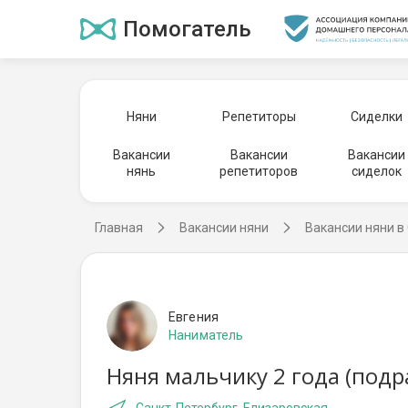
Помогатель
Няни
Репетиторы
Сиделки
Вакансии
Вакансии
Вакансии
нянь
репетиторов
сиделок
Главная
Вакансии няни
Вакансии няни в
Евгения
Наниматель
Няня мальчику 2 года (подр