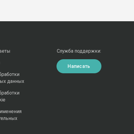
оветы
Служба поддержки:
и
Написать
бработки
ных данных
бработки
kie
рименения
тельных