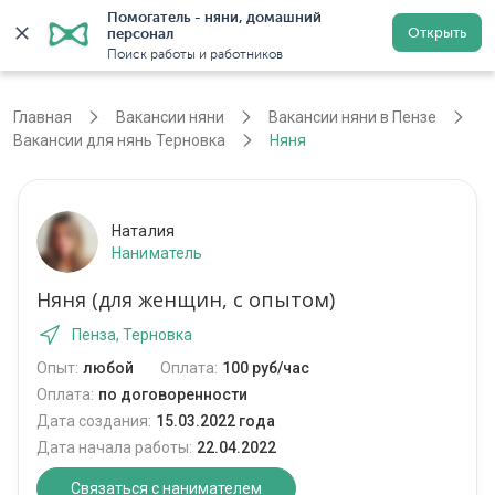
Помогатель - няни, домашний 
Открыть
персонал
Пенза
Войти
Регистрация
Поиск работы и работников
Главная
Вакансии няни
Вакансии няни в Пензе
Вакансии для нянь Терновка
Няня
Наталия
Наниматель
Няня (для женщин, с опытом)
Пенза, Терновка
Опыт:
любой
Оплата:
100 руб/час
Оплата:
по договоренности
Дата создания:
15.03.2022 года
Дата начала работы:
22.04.2022
Связаться с нанимателем