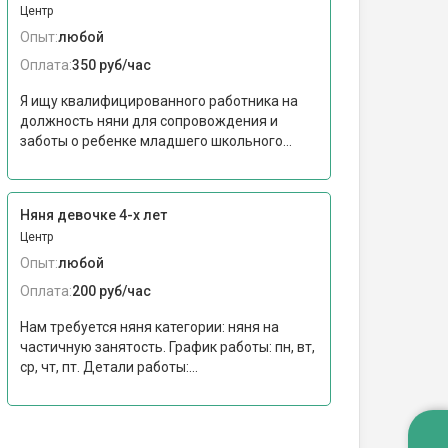
Центр
Опыт:
любой
Оплата:
350 руб/час
Я ищу квалифицированного работника на
должность няни для сопровождения и
заботы о ребенке младшего школьного...
Няня девочке 4-х лет
Центр
Опыт:
любой
Оплата:
200 руб/час
Нам требуется няня категории: няня на
частичную занятость. График работы: пн, вт,
ср, чт, пт. Детали работы:...