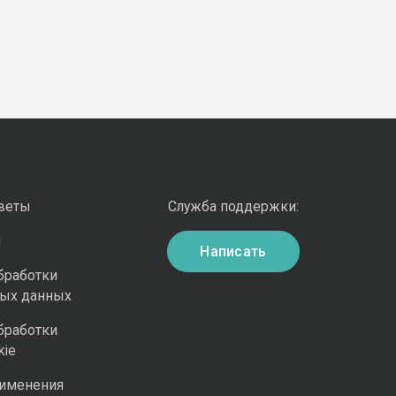
оветы
Служба поддержки:
и
Написать
бработки
ных данных
бработки
kie
рименения