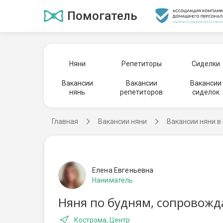
Помогатель
Няни
Репетиторы
Сиделки
Вакансии
Вакансии
Вакансии
нянь
репетиторов
сиделок
Главная
Вакансии няни
Вакансии няни в
Елена Евгеньевна
Наниматель
Няня по будням, сопровожд
Кострома, Центр