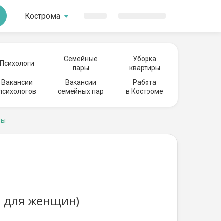
Кострома
Семейные
Уборка
Психологи
пары
квартиры
Вакансии
Вакансии
Работа
психологов
семейных пар
в Костроме
лы
, для женщин)