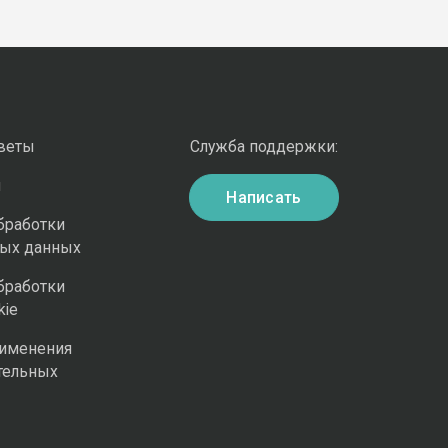
оветы
Служба поддержки:
и
Написать
бработки
ных данных
бработки
kie
рименения
тельных