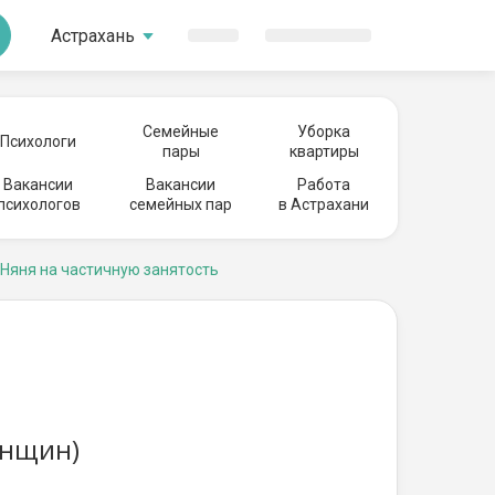
Астрахань
Семейные
Уборка
Психологи
пары
квартиры
Вакансии
Вакансии
Работа
психологов
семейных пар
в Астрахани
Няня на частичную занятость
енщин)