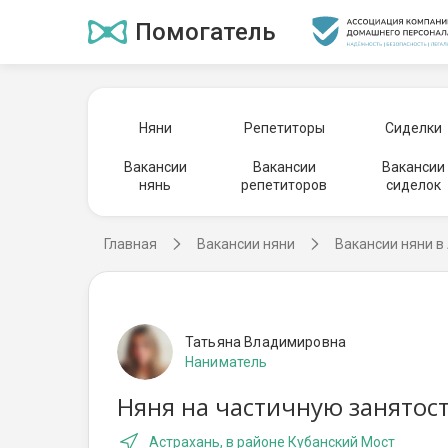
Помогатель
Няни
Репетиторы
Сиделки
Вакансии
Вакансии
Вакансии
нянь
репетиторов
сиделок
Главная
Вакансии няни
Вакансии няни в
Татьяна Владимировна
Наниматель
Няня на частичную занятос
Астрахань, в районе Кубанский Мост