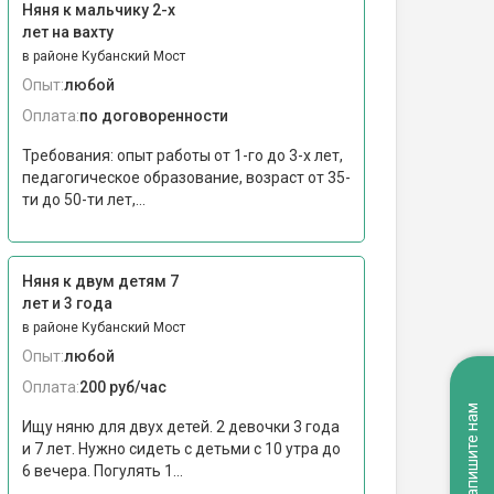
Няня к мальчику 2-х
лет на вахту
в районе Кубанский Мост
Опыт:
любой
Оплата:
по договоренности
Требования: опыт работы от 1-го до 3-х лет,
педагогическое образование, возраст от 35-
ти до 50-ти лет,...
Няня к двум детям 7
лет и 3 года
в районе Кубанский Мост
Опыт:
любой
Оплата:
200 руб/час
Напишите нам
Ищу няню для двух детей. 2 девочки 3 года
и 7 лет. Нужно сидеть с детьми с 10 утра до
6 вечера. Погулять 1...