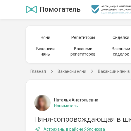
Помогатель
Няни
Репетиторы
Сиделки
Вакансии
Вакансии
Вакансии
нянь
репетиторов
сиделок
Главная
Вакансии няни
Вакансии няни в
Наталья Анатольевна
Наниматель
Няня-сопровождающая в шко
Астрахань, в районе Яблочкова