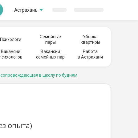
Астрахань
Семейные
Уборка
Психологи
пары
квартиры
Вакансии
Вакансии
Работа
психологов
семейных пар
в Астрахани
-сопровождающая в школу по будням
з опыта)