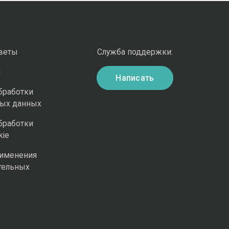
оветы
Служба поддержки:
и
Написать
бработки
ных данных
бработки
kie
рименения
тельных