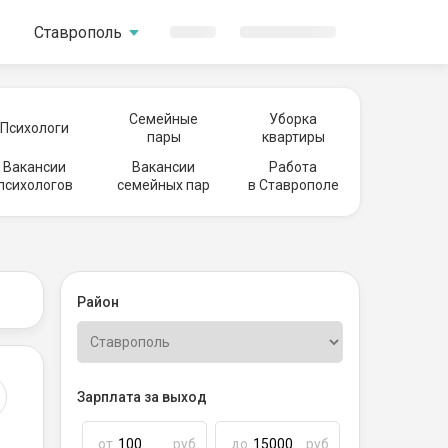
Ставрополь
Семейные
Уборка
Психологи
пары
квартиры
Вакансии
Вакансии
Работа
психологов
семейных пар
в Ставрополе
Район
Зарплата за выход
от
руб
до
руб