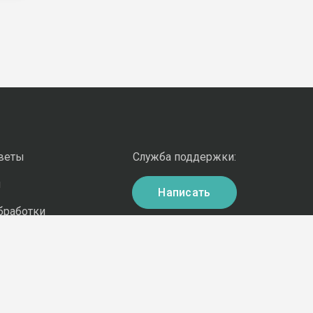
оветы
Служба поддержки:
и
Написать
бработки
ных данных
бработки
kie
рименения