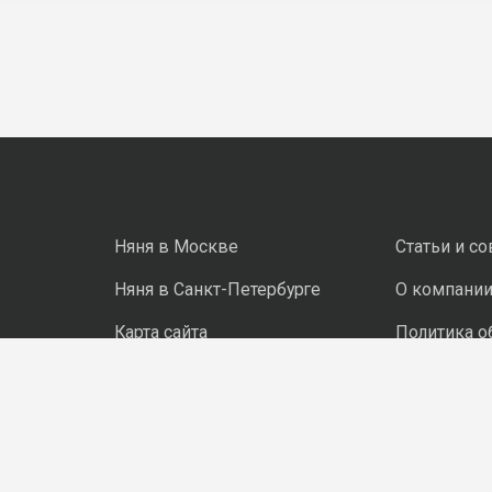
Няня в Москве
Статьи и с
Няня в Санкт-Петербурге
О компани
Карта сайта
Политика о
персональ
Политика о
файлов coo
Правила п