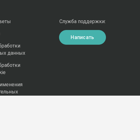
оветы
Служба поддержки:
и
Написать
бработки
ных данных
бработки
kie
рименения
тельных