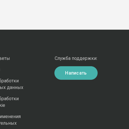
оветы
Служба поддержки:
и
Написать
бработки
ных данных
бработки
kie
рименения
тельных