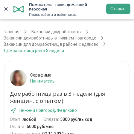
Помогатель - няни, домашний 
Открыть
персонал
Нижний Новгород
Войти
Регистрация
Поиск работы и работников
Главная
Вакансии домработницы
Вакансии домработницы в Нижнем Новгороде
Вакансии для домработниц в районе Федяково
Домработница раз в 3 недели
Серафима
Наниматель
Домработница раз в 3 недели (для
женщин, с опытом)
Нижний Новгород, Федяково
Опыт:
любой
Оплата:
5000 руб/выход
Оплата:
5000 руб/мес
Дата создания:
02.11.2024 года