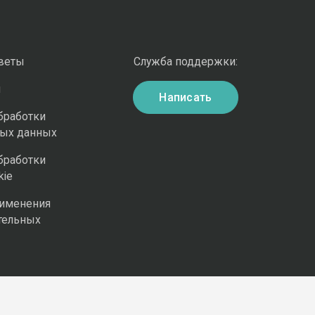
оветы
Служба поддержки:
и
Написать
бработки
ных данных
бработки
kie
рименения
тельных