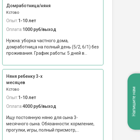
Домработница/няня
Кстово
Опыт:
1-10 лет
Оплата:
1000 руб/выход
Нужна: уборка частного дома,
домработница на полный день (5/2, 6/1) без
проживания. График работы: 5 дней в...
Няня ребенку 3-х
месяцев
Напишите нам
Кстово
Опыт:
1-10 лет
Оплата:
4000 руб/выход
Ищу постоянную няню для сына 3-
месячного сына. Обязанности: кормление,
прогулки, игры, полный присмотр,...