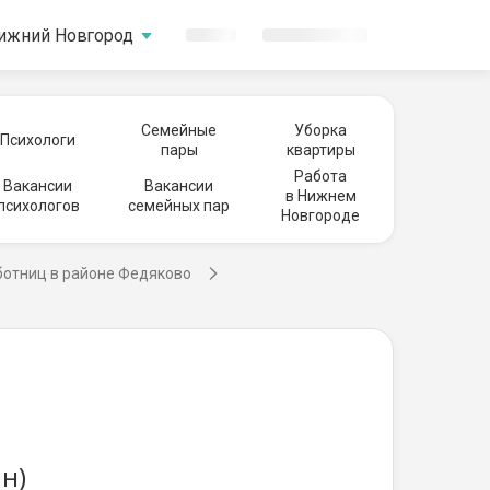
ижний Новгород
Семейные
Уборка
Психологи
пары
квартиры
Работа
Вакансии
Вакансии
в Нижнем
психологов
семейных пар
Новгороде
ботниц в районе Федяково
н)