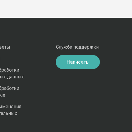
оветы
Служба поддержки:
и
Написать
бработки
ных данных
бработки
kie
рименения
тельных