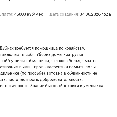
Оплата:
45000 руб/мес
Дата создания:
04.06.2026 года
Дубках требуется помощница по хозяйству.
 включает в себя: Уборка дома: - загрузка
ьной/сушильной машины, - глажка белья, - мытьё
ротирание пыли, - пропылесосить и помыть полы, -
одильнике (по просьбе). Готовка в обязанности не
сть, чистоплoтноcть, добpожeлaтельность,
ветственность. Знание бытовой техники и умение за