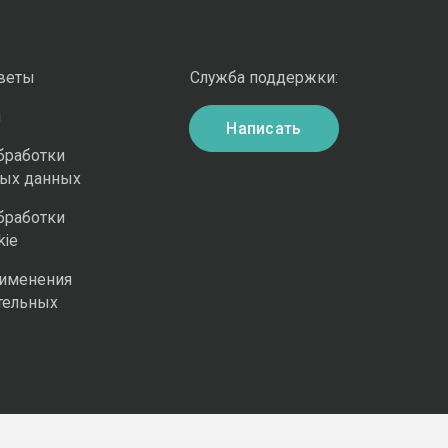
оветы
Служба поддержки:
и
Написать
бработки
ных данных
бработки
kie
рименения
тельных