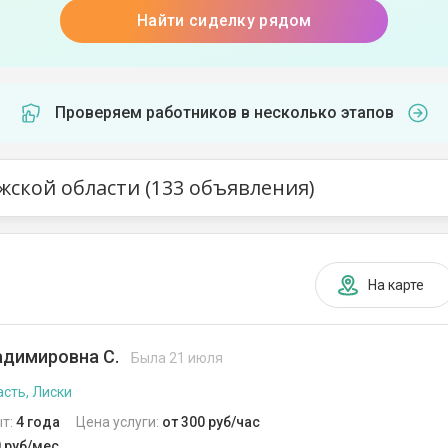
Найти сиделку рядом
Проверяем работников в несколько этапов
жской области (133 объявления)
На карте
адимировна С.
Была 21 июля
сть, Лиски
т:
4 года
Цена услуги:
от 300 руб/час
0 руб/мес