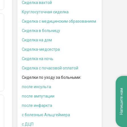
Сиделка вахтой
Круглосуточная сиделка
Сиделка с медицинским образованием
Сиделка в больницу
Сиделка на дом
Сиделка-медсестра
Сиделка на ночь
Сиделка с почасовой оплатой
Сиделки по уходу за больными:
после инсульта
Напишите нам
после ампутации
после инфаркта
c болезнью Альцгеймера
с ДЦП