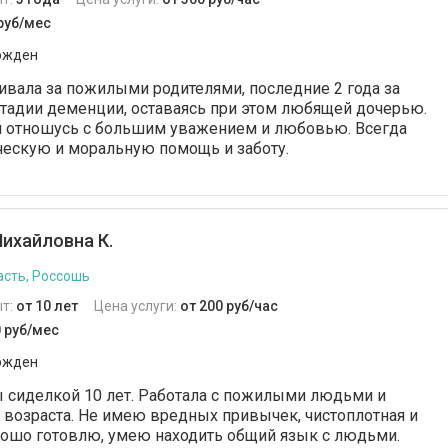
 руб/мес
ржден
живала за пожилыми родителями, последние 2 года за
тадии деменции, оставаясь при этом любящей дочерью.
отношусь с большим уважением и любовью. Всегда
ческую и моральную помощь и заботу.
ихайловна К.
сть, Россошь
т:
от 10 лет
Цена услуги:
от 200 руб/час
0 руб/мес
ржден
 сиделкой 10 лет. Работала с пожилыми людьми и
возраста. Не имею вредных привычек, чистоплотная и
рошо готовлю, умею находить общий язык с людьми.