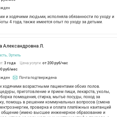
ржден
ми и ходячими людьми, исполняла обязанности по уходу и
оты 4 года, также имеется опыт по уходу за детьми.
 Александровна Л.
сть, Эртиль
т:
3 года
Цена услуги:
от 200 руб/час
00 руб/мес
ржден
Почта подтверждена
и ходячими возрастными пациентами обоих полов.
цедуры, приготовление и прием пищи, лекарств, уколы,
уборка помещения, стирка, мытьё посуды, поход за
еку, помощь в решении коммунальных вопросов (смена
лектроэнергии, проверка и оплата платёжных квитанций
же общение (имею высшее инженерное образование и