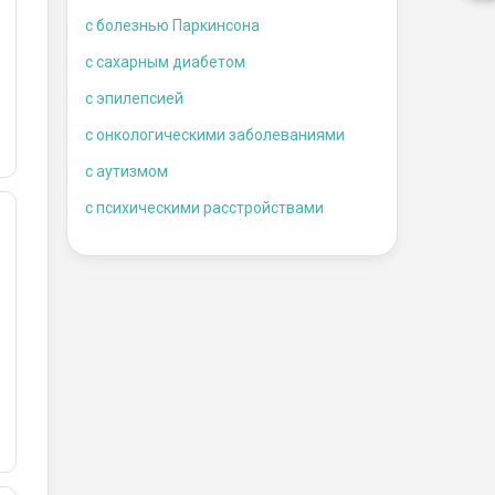
c болезнью Паркинсона
с сахарным диабетом
с эпилепсией
с онкологическими заболеваниями
c аутизмом
с психическими расстройствами