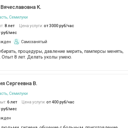
Вячеславовна К.
сть, Семилуки
т:
8 лет
Цена услуги:
от 3000 руб/час
0 руб/мес
ржден
Самозанятый
 убирать, процедуры, давление мерить, памперсы менять,
. Опыт 8 лет. Делать уколы умею.
я Сергеевна В.
сть, Семилуки
пыт:
6 лет
Цена услуги:
от 400 руб/час
0 руб/мес
ржден
людьми, гигиена, общение с больным, приготовление