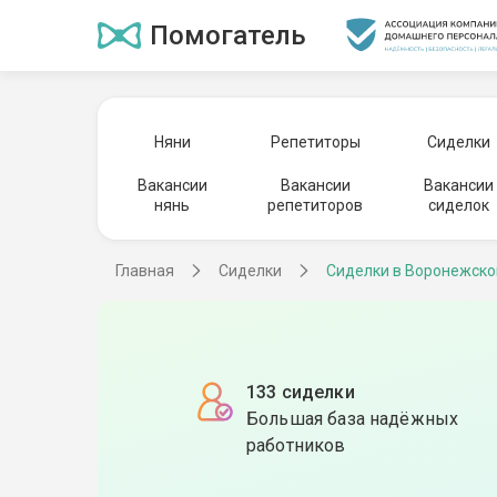
Помогатель
Няни
Репетиторы
Сиделки
Вакансии
Вакансии
Вакансии
нянь
репетиторов
сиделок
Главная
Сиделки
Сиделки в Воронежско
133 сиделки
Большая база надёжных
работников