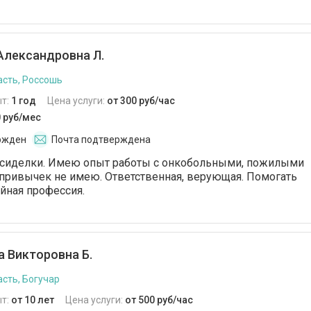
Александровна Л.
сть, Россошь
т:
1 год
Цена услуги:
от 300 руб/час
0 руб/мес
ржден
Почта подтверждена
 сиделки. Имею опыт работы с онкобольными, пожилыми
привычек не имею. Ответственная, верующая. Помогать
йная профессия.
 Викторовна Б.
сть, Богучар
т:
от 10 лет
Цена услуги:
от 500 руб/час