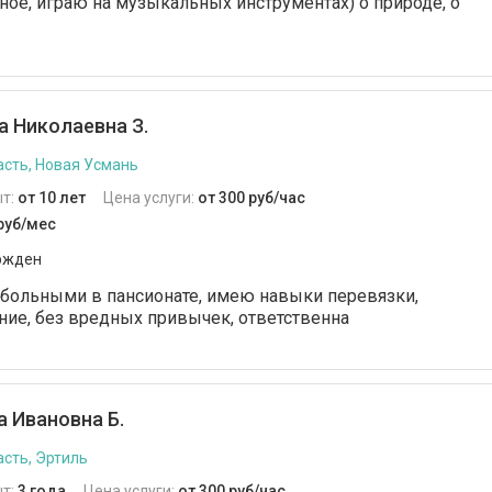
ое, играю на музыкальных инструментах) о природе, о
 Николаевна З.
сть, Новая Усмань
т:
от 10 лет
Цена услуги:
от 300 руб/час
 руб/мес
ржден
 больными в пансионате, имею навыки перевязки,
ние, без вредных привычек, ответственна
 Ивановна Б.
сть, Эртиль
т:
3 года
Цена услуги:
от 300 руб/час