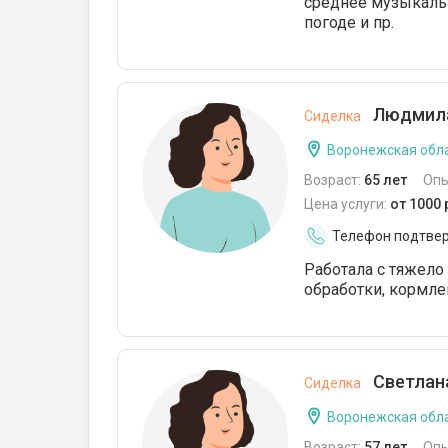
среднее музыкальн
погоде и пр.
Людмила
Сиделка
Воронежская обла
Возраст:
65 лет
Опы
Цена услуги:
от 1000
Телефон подтве
Работала с тяжело
обработки, кормле
Светлана
Сиделка
Воронежская обла
Возраст:
57 лет
Опы