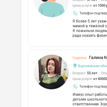
Цена услуги:
от 1000
Телефон подтве
Я более 5 лет уха
мамой в тяжёлой с
К пожилым людям 
рада оказать физи
Галина М
Сиделка
Воронежская обла
Возраст:
55 лет
Опы
Цена услуги:
от 4000
Телефон подтве
Имею опыт работы
детьми школьного 
ответственная. Хо