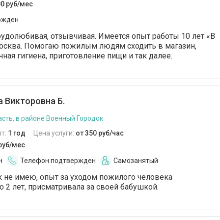
00 руб/мес
ржден
трудолюбивая, отзывчивая. Имеется опыт работы 10 лет «В
Москва. Помогаю пожилым людям сходить в магазин,
чная гигиена, приготовление пищи и так далее.
 Викторовна Б.
сть, в районе Военный Городок
т:
1 год
Цена услуги:
от 350 руб/час
 руб/мес
н
Телефон подтвержден
Самозанятый
 не имею, опыт за уходом пожилого человека
о 2 лет, присматривала за своей бабушкой.