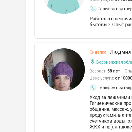
Телефон подтве
Работала с лежачи
бытовые. Опыт раб
Людмила
Сиделка
Воронежская обла
Возраст:
58 лет
Опы
Цена услуги:
от 1000
Телефон подтве
Уход за лежачими 
Гигиенические про
общение, массаж, 
продуктами, в апт
счётчиков воды, э
ЖКХ и пр.), а так