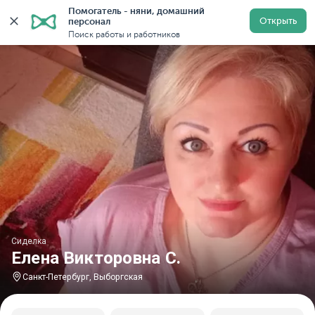
Помогатель - няни, домашний 
Главная
Сиделки
Сиделки в Санкт-Петербурге
Си
Открыть
персонал
Поиск работы и работников
Сиделка
Елена Викторовна С.
Санкт-Петербург, Выборгская