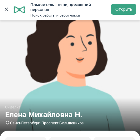
Помогатель - няни, домашний 
Главная
Сиделки
Сиделки в Санкт-Петербурге
Си
Открыть
персонал
Поиск работы и работников
Сиделка
Елена Михайловна Н.
Санкт-Петербург, Проспект Большевиков