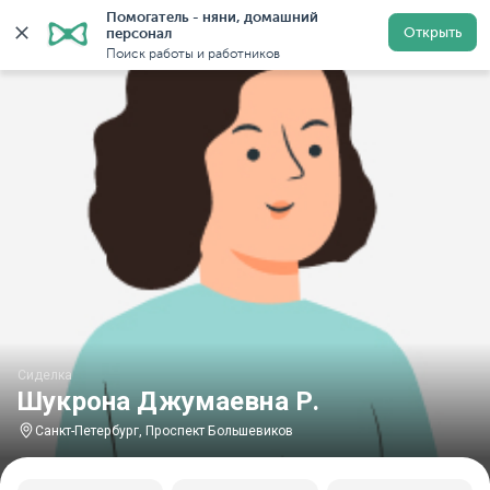
Помогатель - няни, домашний 
Главная
Сиделки
Сиделки в Санкт-Петербурге
Си
Открыть
персонал
Поиск работы и работников
Сиделка
Шукрона Джумаевна Р.
Санкт-Петербург, Проспект Большевиков