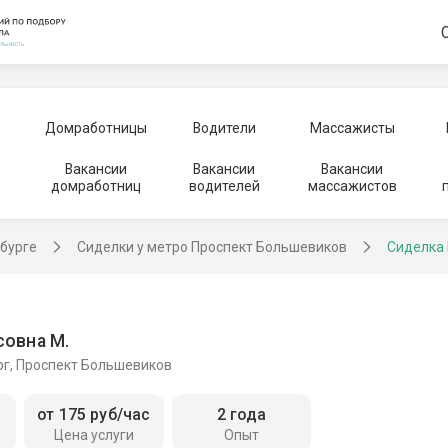
Домработницы
Водители
Массажисты
Вакансии
Вакансии
Вакансии
домработниц
водителей
массажистов
рбурге
Сиделки у метро Проспект Большевиков
Сиделка
совна М.
рг, Проспект Большевиков
от 175 руб/час
2 года
Цена услуги
Опыт