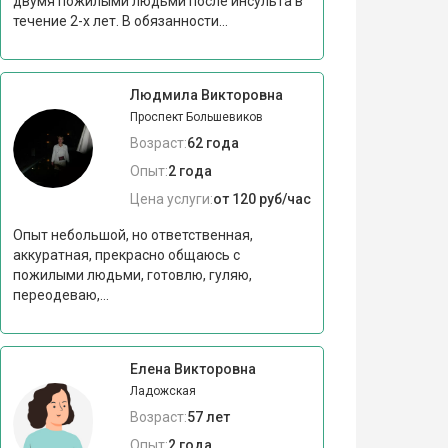
двумя пожилыми людьми после инсульта в
течение 2-х лет. В обязанности...
Людмила Викторовна
Проспект Большевиков
Возраст:
62 года
Опыт:
2 года
Цена услуги:
от 120 руб/час
Опыт небольшой, но ответственная,
аккуратная, прекрасно общаюсь с
пожилыми людьми, готовлю, гуляю,
переодеваю,...
Елена Викторовна
Ладожская
Возраст:
57 лет
Опыт:
2 года