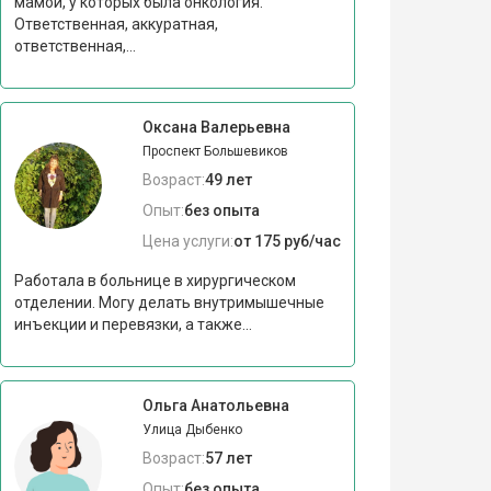
мамой, у которых была онкология.
Ответственная, аккуратная,
ответственная,...
Оксана Валерьевна
Проспект Большевиков
Возраст:
49 лет
Опыт:
без опыта
Цена услуги:
от 175 руб/час
Работала в больнице в хирургическом
отделении. Могу делать внутримышечные
инъекции и перевязки, а также...
Ольга Анатольевна
Улица Дыбенко
Возраст:
57 лет
Опыт:
без опыта