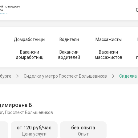
Домработницы
Водители
Массажисты
Вакансии
Вакансии
Вакансии
домработниц
водителей
массажистов
рбурге
Сиделки у метро Проспект Большевиков
Сиделка
димировна Б.
рг, Проспект Большевиков
от 120 руб/час
без опыта
Цена услуги
Опыт