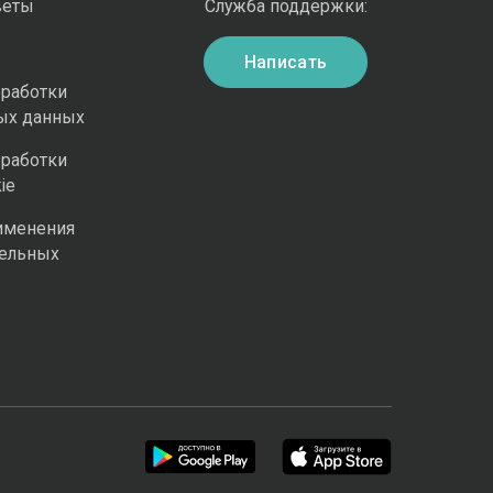
веты
Служба поддержки:
Написать
бработки
ых данных
бработки
ie
именения
ельных