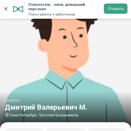
Помогатель - няни, домашний 
Главная
Сиделки
Сиделки в Санкт-Петербурге
Си
Открыть
персонал
Поиск работы и работников
Сиделка
Дмитрий Валерьевич М.
Санкт-Петербург, Проспект Большевиков