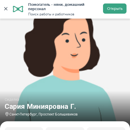
Помогатель - няни, домашний 
Главная
Сиделки
Сиделки в Санкт-Петербурге
Си
Открыть
персонал
Поиск работы и работников
Сиделка
Сария Минияровна Г.
Санкт-Петербург, Проспект Большевиков