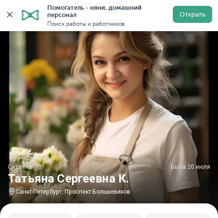
Помогатель - няни, домашний 
Главная
Сиделки
Сиделки в Санкт-Петербурге
Си
Открыть
персонал
Поиск работы и работников
Сиделка
Была 20 июля
Татьяна Сергеевна К.
Санкт-Петербург, Проспект Большевиков