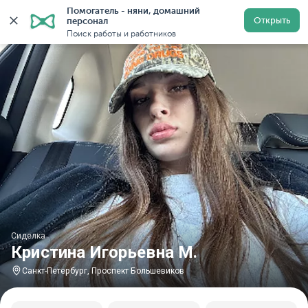
Помогатель - няни, домашний 
Главная
Сиделки
Сиделки в Санкт-Петербурге
Си
Открыть
персонал
Поиск работы и работников
Сиделка
Кристина Игорьевна М.
Санкт-Петербург, Проспект Большевиков