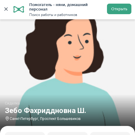
Помогатель - няни, домашний 
Главная
Сиделки
Сиделки в Санкт-Петербурге
Си
Открыть
персонал
Поиск работы и работников
Сиделка
Зебо Фахриддновна Ш.
Санкт-Петербург, Проспект Большевиков