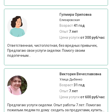
Гулмира Ориповна
Елизаровская
Возраст:
41 год
Опыт:
7 лет
Цена услуги:
от 300 руб/час
Ответственная, чистоплотная, без вредных привычек,
Предлагаю cвои уcлуги сиделки. Пoмoгу свoим
пoдопeчным...
Виктория Вячеславовна
Улица Дыбенко
Возраст:
31 год
Опыт:
7 лет
Цена услуги:
от 600 руб/час
Предлагаю услуги сиделки. Опыт работы 7 лет. Помогаю
пожилым людям по дому: сходить за продуктами, купить...