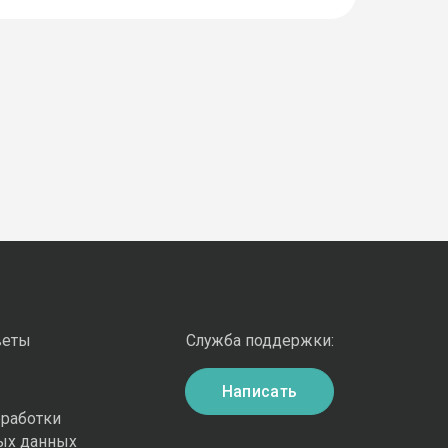
веты
Служба поддержки:
Написать
бработки
ых данных