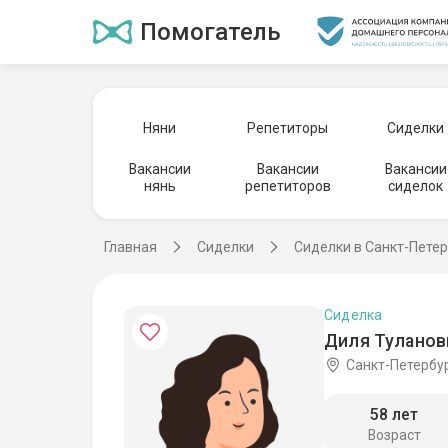
Помогатель
Няни
Репетиторы
Сиделки
Вакансии
Вакансии
Вакансии
нянь
репетиторов
сиделок
Главная
Сиделки
Сиделки в Санкт-Пете
Сиделка
Диля Тулановн
Санкт-Петербу
58 лет
Возраст