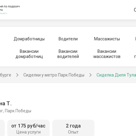
Домработницы
Водители
Массажисты
Вакансии
Вакансии
Вакансии
домработниц
водителей
массажистов
рбурге
Сиделки у метро Парк Победы
Сиделка Диля Тул
а Т.
рг, Парк Победы
от 175 руб/час
2 года
Цена услуги
Опыт