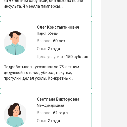
за 97-летней бабушкой, она лежала после
инсульта. Я меняла памперсы,...
Олег Константинович
Парк Победы
Возраст:
60 лет
Опыт:
2 года
Цена услуги:
от 150 руб/час
Подрабатывал - ухаживал за 75-летним
дедушкой, готовил, убирал, покупки,
прогулки, делал уколы. Конкретных...
Светлана Викторовна
Международная
Возраст:
62 года
Опыт:
2 года