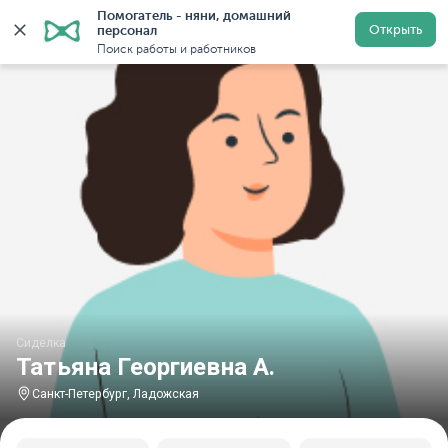
Помогатель - няни, домашний 
Главная
Сиделки
Сиделки в Санкт-Петербурге
С
Открыть
персонал
Поиск работы и работников
Сиделка
Татьяна Георгиевна А.
Санкт-Петербург, Ладожская