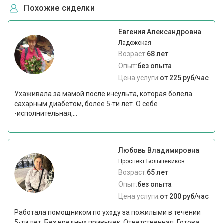
Похожие сиделки
Евгения Александровна
Ладожская
Возраст:
68 лет
Опыт:
без опыта
Цена услуги:
от 225 руб/час
Ухаживала за мамой после инсульта, которая болела
сахарным диабетом, более 5-ти лет. О себе
-исполнительная,...
Любовь Владимировна
Проспект Большевиков
Возраст:
65 лет
Опыт:
без опыта
Цена услуги:
от 200 руб/час
Работала помощником по уходу за пожилыми в течении
5-ти лет. Без вредных привычек. Ответственная. Готова