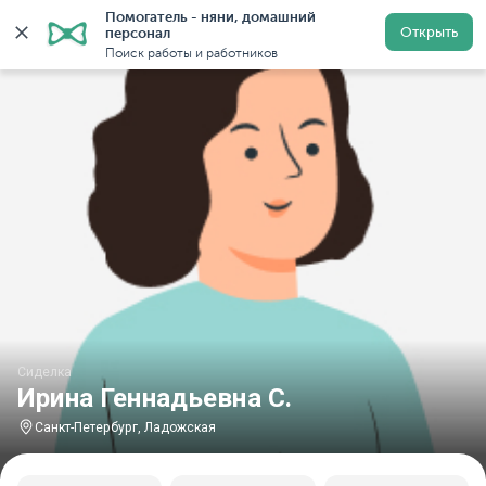
Помогатель - няни, домашний 
Главная
Сиделки
Сиделки в Санкт-Петербурге
С
Открыть
персонал
Поиск работы и работников
Сиделка
Ирина Геннадьевна С.
Санкт-Петербург, Ладожская