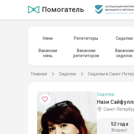
Помогатель
Няни
Репетиторы
Сиделки
Вакансии
Вакансии
Вакансии
нянь
репетиторов
сиделок
Главная
Сиделки
Сиделки в Санкт-Пете
Сиделка
Нази Сайфулла
Санкт-Петербу
52 года
Возраст