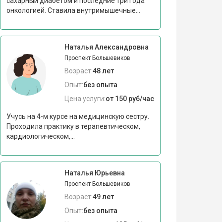
сахарный диабетом и последние три года
онкологией. Ставила внутримышечные...
Наталья Александровна
Проспект Большевиков
Возраст:
48 лет
Опыт:
без опыта
Цена услуги:
от 150 руб/час
Учусь на 4-м курсе на медицинскую сестру.
Проходила практику в терапевтическом,
кардиологическом,...
Наталья Юрьевна
Проспект Большевиков
Возраст:
49 лет
Опыт:
без опыта