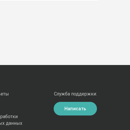
веты
Служба поддержки:
Написать
бработки
ых данных