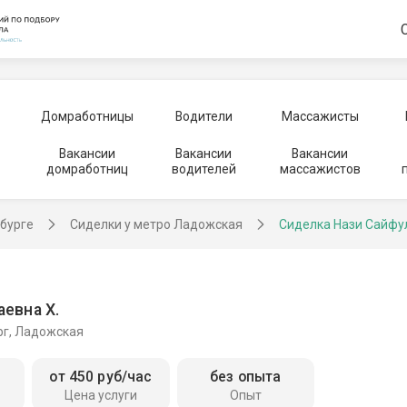
Домработницы
Водители
Массажисты
Вакансии
Вакансии
Вакансии
домработниц
водителей
массажистов
рбурге
Сиделки у метро Ладожская
Сиделка Нази Сайфу
евна Х.
рг, Ладожская
от 450 руб/час
без опыта
Цена услуги
Опыт