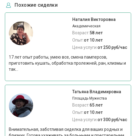
Похожие сиделки
Наталия Викторовна
Академическая
Возраст:
58 лет
Опыт:
от 10 лет
Цена услуги:
от 250 руб/час
17 лет опыт работы, умею все, смена памперсов,
приготовить кушать, обработка пролежней, ран, клизмы и
так...
Татьяна Владимировна
Площадь Мужества
Возраст:
65 лет
Опыт:
от 10 лет
Цена услуги:
от 300 руб/час
Внимательная, заботливая сиделка для ваших родных и
близких. Готова ухаживать за больными и престарелыми...