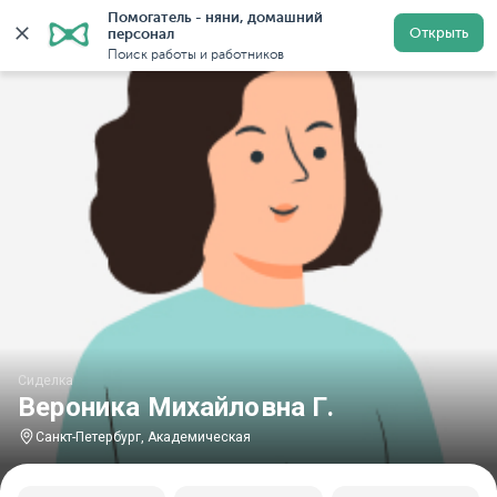
Помогатель - няни, домашний 
Главная
Сиделки
Сиделки в Санкт-Петербурге
С
Открыть
персонал
Поиск работы и работников
Сиделка
Вероника Михайловна Г.
Санкт-Петербург, Академическая