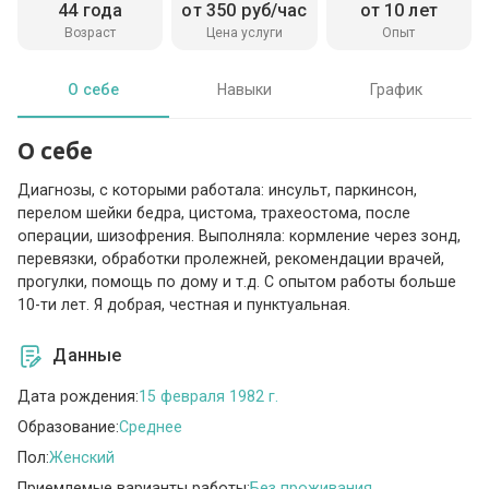
44 года
от 350 руб/час
от 10 лет
Возраст
Цена услуги
Опыт
О себе
Навыки
График
О себе
Диагнозы, с которыми работала: инсульт, паркинсон,
перелом шейки бедра, цистома, трахеостома, после
операции, шизофрения. Выполняла: кормление через зонд,
перевязки, обработки пролежней, рекомендации врачей,
прогулки, помощь по дому и т.д. С опытом работы больше
10-ти лет. Я добрая, честная и пунктуальная.
Данные
Дата рождения:
15 февраля 1982 г.
Образование:
Среднее
Пол:
Женский
Приемлемые варианты работы:
Без проживания