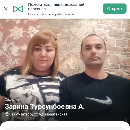
Помогатель - няни, домашний 
Главная
Сиделки
Сиделки в Санкт-Петербурге
С
Открыть
персонал
Поиск работы и работников
Сиделка
Зарина Турсунбоевна А.
Санкт-Петербург, Адмиралтейская