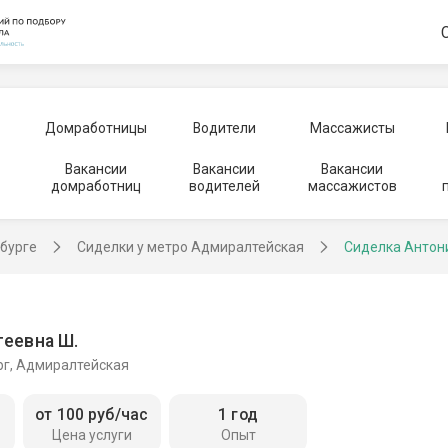
Домработницы
Водители
Массажисты
Вакансии
Вакансии
Вакансии
домработниц
водителей
массажистов
рбурге
Сиделки у метро Адмиралтейская
Сиделка Антон
геевна Ш.
рг, Адмиралтейская
от 100 руб/час
1 год
Цена услуги
Опыт