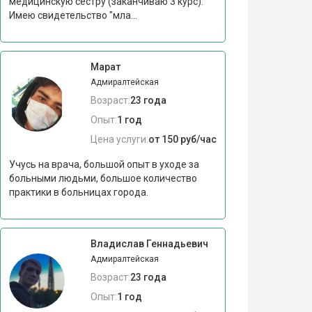
медицинскую сестру (заканчиваю 3 курс).
Имею свидетельство "мла...
Марат
Адмиралтейская
Возраст:
23 года
Опыт:
1 год
Цена услуги:
от 150 руб/час
Учусь на врача, большой опыт в уходе за
больными людьми, большое количество
практики в больницах города.
Владислав Геннадьевич
Адмиралтейская
Возраст:
23 года
Опыт:
1 год