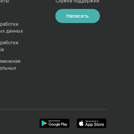
веты
Служба поддержки:
Написать
бработки
ых данных
бработки
ie
именения
ельных