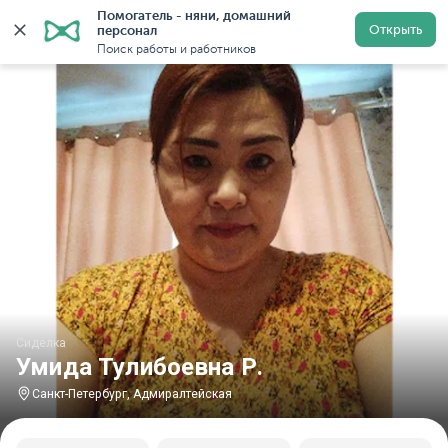
Помогатель - няни, домашний 
Главная
Сиделки
Сиделки в Санкт-Петербурге
С
Открыть
персонал
Поиск работы и работников
Сиделка
Умида Тулибоевна Р.
Санкт-Петербург, Адмиралтейская