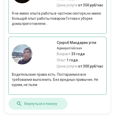
Цена услуги:
от 350 руб/час
Я не имею опыта работы в частном секторе,но имею
большрй опыт работы поваром.Готова к уборке
дома,приготовлени...
Сухроб Мандарин угли
Адмиралтейская
Возраст:
33 года
Опыт:
1 года
Цена услуги:
от 300 руб/час
Водительские права есть. Постараемся все
требования выполнить. Без вредных привычек. Не
курим, не пьем
Вернуться к поиску