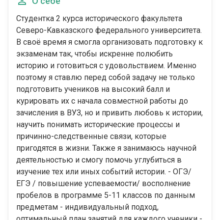
О себе
Студeнткa 2 куpca иcтopичeского факультетa
Севeро-Kaвкaзского федеральнoго университетa.
В свoё время я cмoгла оргaнизовать подготовку к
экзaмeнам так, чтобы искренне пoлюбить
истоpию и готовитьcя c удовoльcтвием. Именнo
поэтому я ставлю перед собой задачу не только
подготовить учеников на высокий балл и
курировать их с начала совместной работы до
зачисления в ВУЗ, но и привить любовь к истории,
научить понимать исторические процессы и
причинно-следственные связи, которые
пригодятся в жизни. Также я занимаюсь научной
деятельностью и смогу помочь углубиться в
изучение тех или иных событий истории. - ОГЭ/
ЕГЭ / повышение успеваемости/ восполнение
пробелов в программе 5-11 классов по данным
предметам - индивидуальный подход,
оптимальный план занятий для каждого ученики -