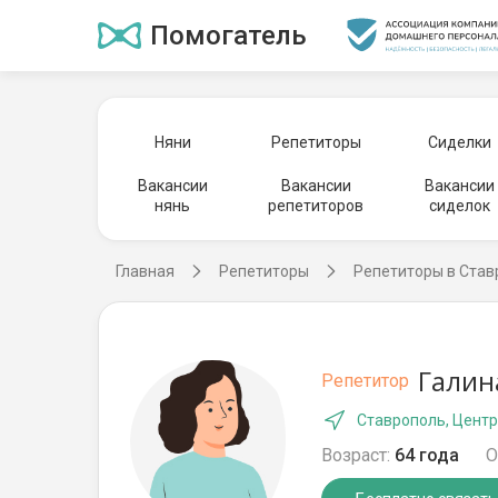
Помогатель
Няни
Репетиторы
Сиделки
Вакансии
Вакансии
Вакансии
нянь
репетиторов
сиделок
Главная
Репетиторы
Репетиторы в Став
Галин
Репетитор
Ставрополь, Центр
Возраст:
64 года
О