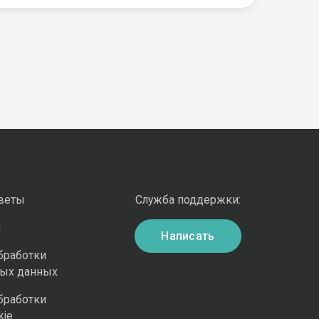
оветы
Служба поддержки:
и
Написать
бработки
ных данных
бработки
kie