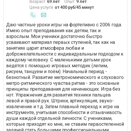
Возраст:
69 лет
Опыт:
9 лет
Цена услуги:
от 400 руб/45 минут
Даю частные уроки игры на фортепиано с 2006 года.
Имею опыт преподавания как детям, так и
взрослым. Мои ученики достаточно быстро
усваивают материал первых ступеней, так как на
занятиях царит атмосфера любви и
доброжелательности с индивидуальным подходом к
каждому человеку. С маленькими детьми урок
ведётся с помощью игровых методик (лепим,
рисуем, танцуем и поём). Начальный период -
безнотный. Развитие метрономического и слухового
метро-ритмического чувства ритма - это основные
принципы преподавания для начинающих. Игра без
нот. Упражнения для развития техники пальцев
левой и правой рук. Штрихи, артикуляция, звуко-
извлечение и т.д. Затем плавный переход к игре на
инструменте, учитывая способности и отзывчивость
души каждой отдельной личности. С учениками,
которые приходят ко мне, не ставим первостепенной
задачей стать большими профессиональными