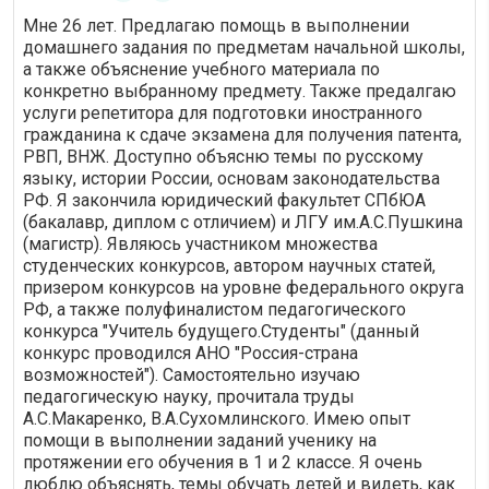
Мне 26 лет. Предлагаю помощь в выполнении
домашнего задания по предметам начальной школы,
а также объяснение учебного материала по
конкретно выбранному предмету. Также предалгаю
услуги репетитора для подготовки иностранного
гражданина к сдаче экзамена для получения патента,
РВП, ВНЖ. Доступно объясню темы по русскому
языку, истории России, основам законодательства
РФ. Я закончила юридический факультет СПбЮА
(бакалавр, диплом с отличием) и ЛГУ им.А.С.Пушкина
(магистр). Являюсь участником множества
студенческих конкурсов, автором научных статей,
призером конкурсов на уровне федерального округа
РФ, а также полуфиналистом педагогического
конкурса "Учитель будущего.Студенты" (данный
конкурс проводился АНО "Россия-страна
возможностей"). Самостоятельно изучаю
педагогическую науку, прочитала труды
А.С.Макаренко, В.А.Сухомлинского. Имею опыт
помощи в выполнении заданий ученику на
протяжении его обучения в 1 и 2 классе. Я очень
люблю объяснять, темы обучать детей и видеть, как