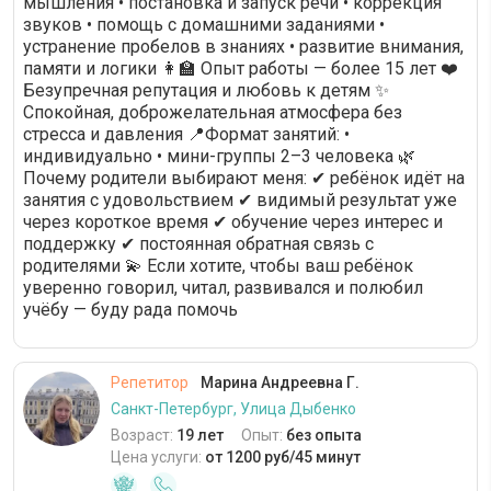
мышления • постановка и запуск речи • коррекция
звуков • помощь с домашними заданиями •
устранение пробелов в знаниях • развитие внимания,
памяти и логики 👩‍🏫 Опыт работы — более 15 лет ❤️
Безупречная репутация и любовь к детям ✨
Спокойная, доброжелательная атмосфера без
стресса и давления 📍Формат занятий: •
индивидуально • мини-группы 2–3 человека 🌿
Почему родители выбирают меня: ✔ ребёнок идёт на
занятия с удовольствием ✔ видимый результат уже
через короткое время ✔ обучение через интерес и
поддержку ✔ постоянная обратная связь с
родителями 💫 Если хотите, чтобы ваш ребёнок
уверенно говорил, читал, развивался и полюбил
учёбу — буду рада помочь
Репетитор
Марина Андреевна Г.
Санкт-Петербург, Улица Дыбенко
Возраст:
19 лет
Опыт:
без опыта
Цена услуги:
от 1200 руб/45 минут