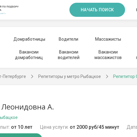
НАЧАТЬ ПОИСК
Домработницы
Водители
Массажисты
Вакансии
Вакансии
Вакансии
домработниц
водителей
массажистов
т-Петербурге
Репетиторы у метро Рыбацкое
Репетитор 
 Леонидовна А.
Рыбацкое
пыт:
от 10 лет
Цена услуги:
от 2000 руб/45 минут
Дата