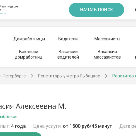
НАЧАТЬ ПОИСК
Домработницы
Водители
Массажисты
Вакансии
Вакансии
Вакансии
домработниц
водителей
массажистов
т-Петербурге
Репетиторы у метро Рыбацкое
Репетитор 
асия Алексеевна М.
Рыбацкое
пыт:
4 года
Цена услуги:
от 1500 руб/45 минут
Дата р