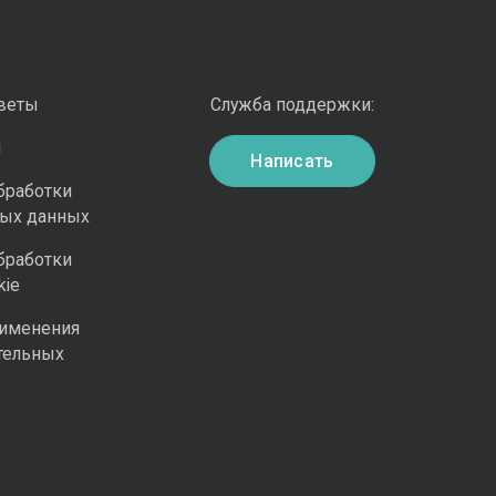
оветы
Служба поддержки:
и
Написать
бработки
ных данных
бработки
kie
рименения
тельных