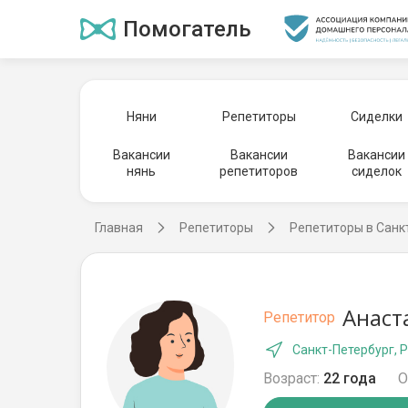
Помогатель
Няни
Репетиторы
Сиделки
Вакансии
Вакансии
Вакансии
нянь
репетиторов
сиделок
Главная
Репетиторы
Репетиторы в Санк
Анаст
Репетитор
Санкт-Петербург, 
Возраст:
22 года
О