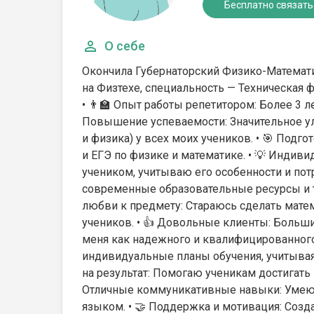
Бесплатно связать
О себе
Окончила Губернаторский Физико-Математи
на Физтехе, специальность — Техническая 
• 👨‍🏫 Опыт работы репетитором: Более 3 л
Повышение успеваемости: Значительное у
и физика) у всех моих учеников. • 🎯 Подг
и ЕГЭ по физике и математике. • 💡 Инди
учеником, учитываю его особенности и пот
современные образовательные ресурсы и т
любви к предмету: Стараюсь сделать мате
учеников. • 👍 Довольные клиенты: Больш
меня как надежного и квалифицированного
индивидуальные планы обучения, учитывая 
на результат: Помогаю ученикам достигать в
Отличные коммуникативные навыки: Умею
языком. • 🤝 Поддержка и мотивация: Со