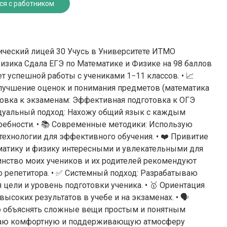
ся с работником
ческий лицей 30 Учусь в Университете ИТМО
физика Сдала ЕГЭ по Математике и Физике на 98 баллов
ет успешной работы с учениками 1−11 классов. • 📈
лучшение оценок и понимания предметов (математика
отовка к экзаменам: Эффективная подготовка к ОГЭ
видуальный подход: Нахожу общий язык с каждым
ребности. • 📚 Современные методики: Использую
ехнологии для эффективного обучения. • ❤️ Привитие
матику и физику интересными и увлекательными для
инство моих учеников и их родителей рекомендуют
 репетитора. • ✅ Системный подход: Разрабатываю
цели и уровень подготовки ученика. • 🥇 Ориентация
ысоких результатов в учебе и на экзаменах. • 🗣️
 объяснять сложные вещи простым и понятным
здаю комфортную и поддерживающую атмосферу