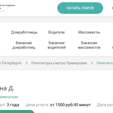
НАЧАТЬ ПОИСК
Домработницы
Водители
Массажисты
Вакансии
Вакансии
Вакансии
домработниц
водителей
массажистов
т-Петербурге
Репетиторы у метро Приморская
Репетито
на Д.
Приморская
ыт:
3 года
Цена услуги:
от 1500 руб/45 минут
Дата ре