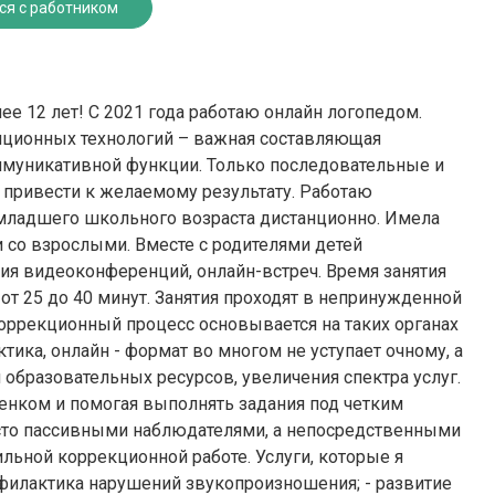
ся с работником
ее 12 лет! С 2021 года работаю онлайн логопедом.
нционных технологий – важная составляющая
муникативной функции. Только последовательные и
 привести к желаемому результату. Работаю
младшего школьного возраста дистанционно. Имела
 со взрослыми. Вместе с родителями детей
ия видеоконференций, онлайн-встреч. Время занятия
 от 25 до 40 минут. Занятия проходят в непринужденной
Коррекционный процесс основывается на таких органах
актика, онлайн - формат во многом не уступает очному, а
 образовательных ресурсов, увеличения спектра услуг.
ебенком и помогая выполнять задания под четким
осто пассивными наблюдателями, а непосредственными
льной коррекционной работе. Услуги, которые я
филактика нарушений звукопроизношения; - развитие