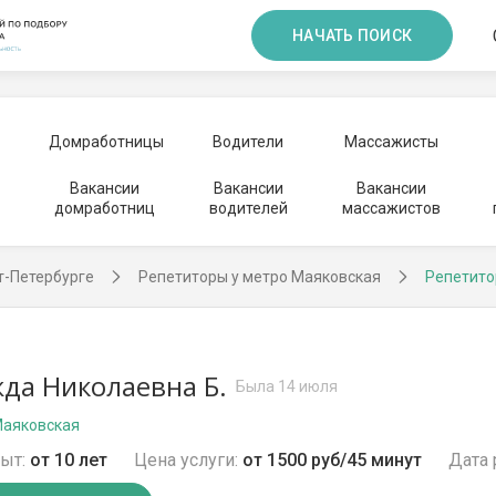
НАЧАТЬ ПОИСК
Домработницы
Водители
Массажисты
Вакансии
Вакансии
Вакансии
домработниц
водителей
массажистов
т-Петербурге
Репетиторы у метро Маяковская
Репетито
да Николаевна Б.
Была 14 июля
Маяковская
ыт:
от 10 лет
Цена услуги:
от 1500 руб/45 минут
Дата 