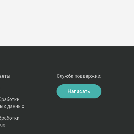
оветы
Служба поддержки:
и
Написать
бработки
ных данных
бработки
kie