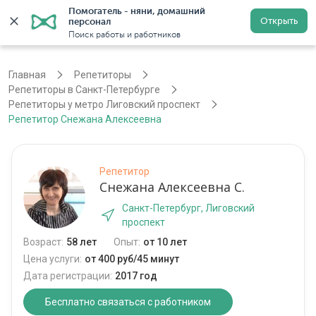
Помогатель - няни, домашний 
Открыть
персонал
Санкт-Петербург
Войти
Регистрация
Поиск работы и работников
Главная
Репетиторы
Репетиторы в Санкт-Петербурге
Репетиторы у метро Лиговский проспект
Репетитор Снежана Алексеевна
Репетитор
Снежана Алексеевна С.
Санкт-Петербург, Лиговский
проспект
Возраст:
58 лет
Опыт:
от 10 лет
Цена услуги:
от 400 руб/45 минут
Дата регистрации:
2017 год
Бесплатно связаться с работником