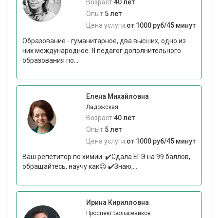
Возраст:
40 лет
Опыт:
5 лет
Цена услуги:
от 1000 руб/45 минут
Образование - гуманитарное, два высших, одно из
них международное. Я педагог дополнительного
образования по...
Елена Михайловна
Ладожская
Возраст:
40 лет
Опыт:
5 лет
Цена услуги:
от 1000 руб/45 минут
Ваш репетитор по химии. ✔️Сдала ЕГЭ на 99 баллов,
обращайтесь, научу как😉 ✔️Знаю,...
Ирина Кирилловна
Проспект Большевиков