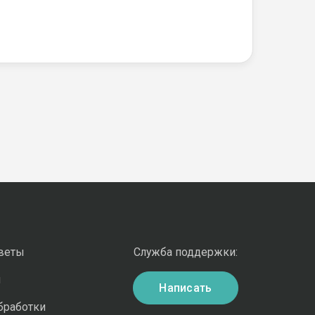
оветы
Служба поддержки:
и
Написать
бработки