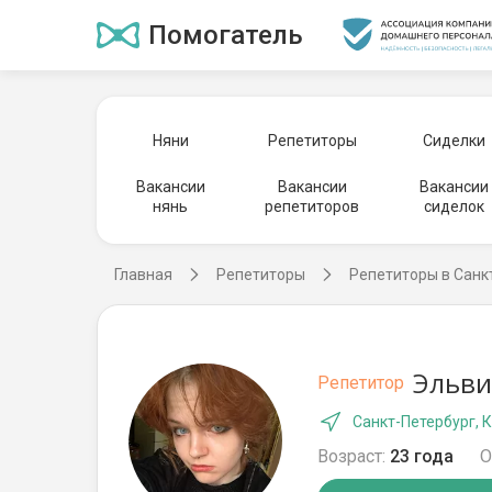
Помогатель
Няни
Репетиторы
Сиделки
Вакансии
Вакансии
Вакансии
нянь
репетиторов
сиделок
Главная
Репетиторы
Репетиторы в Санк
Эльви
Репетитор
Санкт-Петербург, 
Возраст:
23 года
О