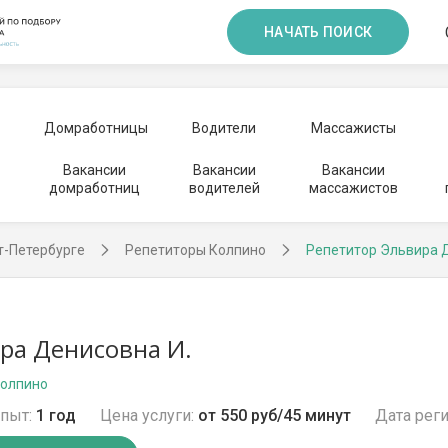
НАЧАТЬ ПОИСК
Домработницы
Водители
Массажисты
Вакансии
Вакансии
Вакансии
домработниц
водителей
массажистов
т-Петербурге
Репетиторы Колпино
Репетитор Эльвира 
ра Денисовна И.
Колпино
пыт:
1 год
Цена услуги:
от 550 руб/45 минут
Дата реги