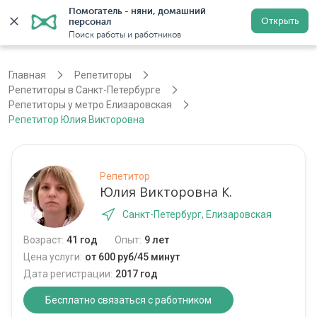
Помогатель - няни, домашний 
Открыть
персонал
Санкт-Петербург
Войти
Регистрация
Поиск работы и работников
Главная
Репетиторы
Репетиторы в Санкт-Петербурге
Репетиторы у метро Елизаровская
Репетитор Юлия Викторовна
Репетитор
Юлия Викторовна К.
Санкт-Петербург, Елизаровская
Возраст:
41 год
Опыт:
9 лет
Цена услуги:
от 600 руб/45 минут
Дата регистрации:
2017 год
Бесплатно связаться с работником