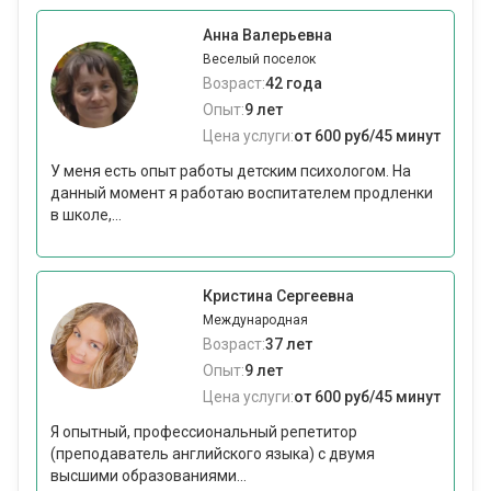
Анна Валерьевна
Веселый поселок
Возраст:
42 года
Опыт:
9 лет
Цена услуги:
от 600 руб/45 минут
У меня есть опыт работы детским психологом. На
данный момент я работаю воспитателем продленки
в школе,...
Кристина Сергеевна
Международная
Возраст:
37 лет
Опыт:
9 лет
Цена услуги:
от 600 руб/45 минут
Я опытный, профессиональный репетитор
(преподаватель английского языка) с двумя
высшими образованиями...