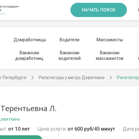
НАЧАТЬ ПОИСК
Домработницы
Водители
Массажисты
Вакансии
Вакансии
Вакансии
домработниц
водителей
массажистов
т-Петербурге
Репетиторы у метро Девяткино
Репетитор
 Терентьевна Л.
Девяткино
ыт:
от 10 лет
Цена услуги:
от 600 руб/45 минут
Дата р