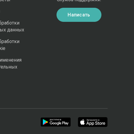
и
Написать
бработки
ных данных
бработки
kie
рименения
тельных