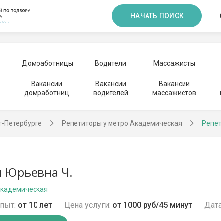
НАЧАТЬ ПОИСК
Домработницы
Водители
Массажисты
Вакансии
Вакансии
Вакансии
домработниц
водителей
массажистов
т-Петербурге
Репетиторы у метро Академическая
Репе
 Юрьевна Ч.
Академическая
пыт:
от 10 лет
Цена услуги:
от 1000 руб/45 минут
Дата