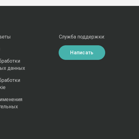
оветы
Служба поддержки:
и
Написать
бработки
ных данных
бработки
kie
рименения
тельных