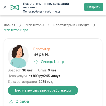
Помогатель - няни, домашний 
Открыть
персонал
Липецк
Войти
Регистрация
Поиск работы и работников
Главная
Репетиторы
Репетиторы в Липецке
Репетитор Вера
Репетитор
Вера И.
Липецк, Центр
Возраст:
30 лет
Опыт:
9 лет
Цена услуги:
от 800 руб/45 минут
Дата регистрации:
2025 год
Бесплатно связаться с работником
О себе